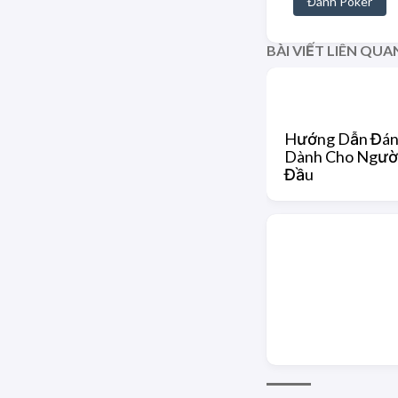
Đánh Poker
BÀI VIẾT LIÊN QUA
Hướng Dẫn Đán
Dành Cho Người
Đầu