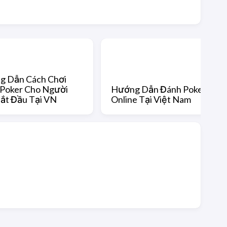
g Dẫn Cách Chơi
Poker Cho Người
Hướng Dẫn Đánh Poker
ắt Đầu Tại VN
Online Tại Việt Nam